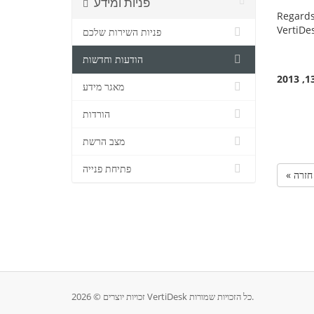
פניות ומידע
Regards
VertiDe
פניות השירות שלכם
הודעות וחדשות
מאגר מידע
הורדות
מצב הרשת
פתיחת פנייה
« חזרה
זכויות יוצרים © 2026 VertiDesk כל הזכויות שמורות.