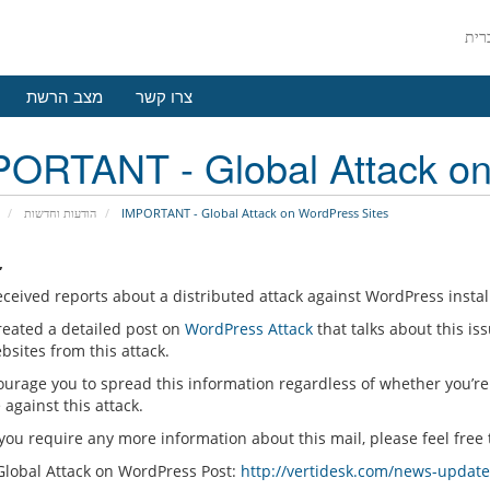
צרו קשר
מצב הרשת
ORTANT - Global Attack on
הודעות וחדשות
IMPORTANT - Global Attack on WordPress Sites
,
eceived reports about a distributed attack against WordPress instal
reated a detailed post on
WordPress Attack
that talks about this is
bsites from this attack.
urage you to spread this information regardless of whether you’re
against this attack.
ou require any more information about this mail, please feel free t
 Global Attack on WordPress Post:
http://vertidesk.com/news-update