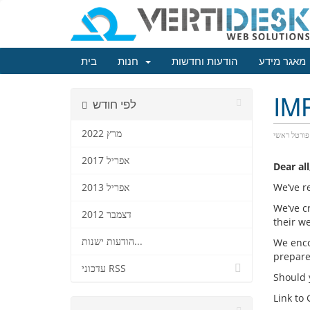
מאגר מידע
הודעות וחדשות
חנות
בית
IMP
לפי חודש
מרץ 2022
פורטל ראשי
אפריל 2017
Dear all
We’ve r
אפריל 2013
We’ve c
דצמבר 2012
their we
הודעות ישנות...
We enco
prepare 
עדכוני RSS
Should y
Link to