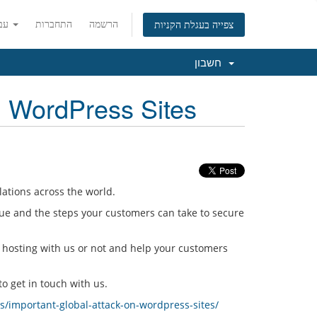
הרשמה
התחברות
עברית
צפייה בעגלת הקניות
חשבון
 WordPress Sites
lations across the world.
sue and the steps your customers can take to secure
 hosting with us or not and help your customers
o get in touch with us.
s/important-global-attack-on-wordpress-sites/