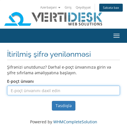
Azerbaijani
Giriş
Qeydiyyat
Səbətə bax
Naviq
keçid
İtirilmiş şifrə yenilənməsi
Şifrənizi unutdunuz? Dərhal e-poçt ünvanınıza girin və
şifre sıfırlama əməliyyatına başlayın.
E-poçt ünvanı
Təsdiqlə
Powered by
WHMCompleteSolution