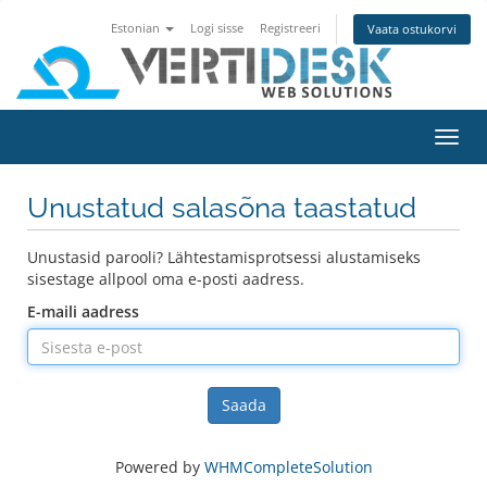
Estonian
Logi sisse
Registreeri
Vaata ostukorvi
Lülit
navig
Unustatud salasõna taastatud
Unustasid parooli? Lähtestamisprotsessi alustamiseks
sisestage allpool oma e-posti aadress.
E-maili aadress
Saada
Powered by
WHMCompleteSolution